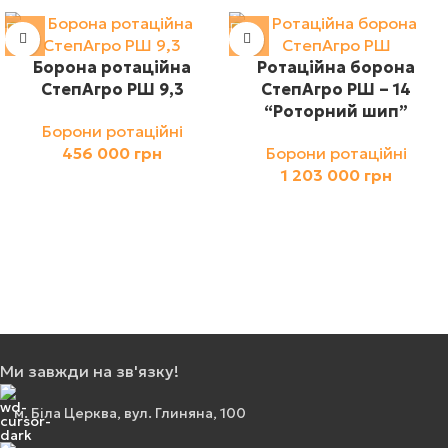
Борона ротаційна
Ротаційна борона
СтепАгро РШ 9,3
СтепАгро РШ – 14
“Роторний шип”
Борони ротаційні
456 000
грн
Борони ротаційні
1 203 000
грн
Ми завжди на зв'язку!
м. Біла Церква, вул. Глиняна, 100