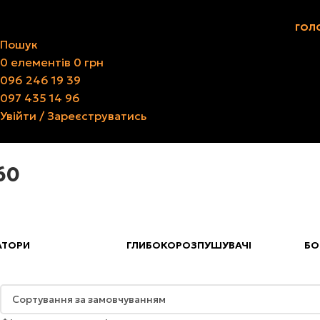
ГОЛ
Пошук
0
елементів
0
грн
096 246 19 39
097 435 14 96
Увійти / Зареєструватись
60
АТОРИ
ГЛИБОКОРОЗПУШУВАЧІ
БО