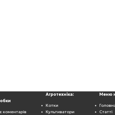
Агротехніка:
Меню н
робки
Котки
Головн
є коментарів
Культиватори
Статті