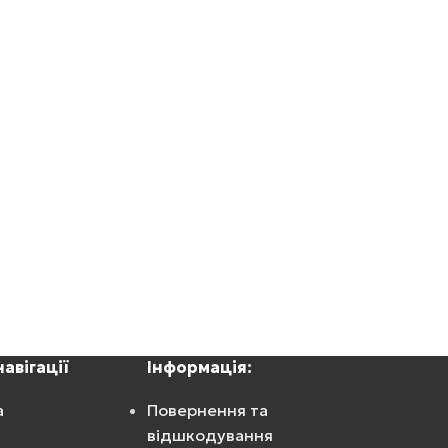
авігації
Інформація:
а
Повернення та
відшкодування