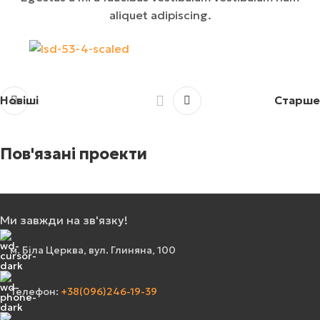
aliquet adipiscing.
Новіші
Старше
Пов'язані проекти
Ми завжди на зв'язку!
A lacus bibendum pulvinar
Furniture
м. Біла Церква, вул. Глиняна, 100
Телефон:
+38(096)246-19-39