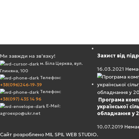
Kitchen
Suspendisse quam at vestibulum
Захист від під
Ми завжди на зв'язку!
м. Біла Церква, вул.
16.03.2021
Нема
Глиняна, 100
Телефон:
+38(096)246-19-39
Телефон:
+38(097) 435 14 96
Програма компе
E-Mail:
української сіл
обладнання у 2
agroexpo@ukr.net
10.07.2019
Немає
Сайт розроблено MIL SPIL WEB STUDIO.