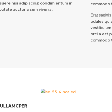
uere nisi adipiscing condim entum in
commodo te
putate auctor a sem viverra.
Erat sagitti
odales qui
vestibulum
orci a est 
commodo te
 ULLAMCPER