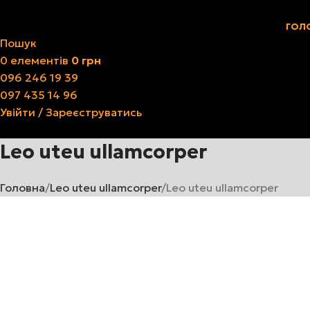
ГОЛ
Пошук
0
елементів
0
грн
096 246 19 39
097 435 14 96
Увійти / Зареєструватись
Leo uteu ullamcorper
Головна
Leo uteu ullamcorper
Leo uteu ullamcorper