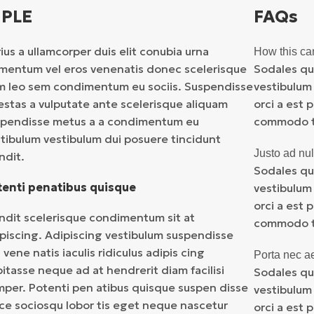
MPLE
FAQs
ius a ullamcorper duis elit conubia urna
How this ca
mentum vel eros venenatis donec scelerisque
Sodales qu
 leo sem condimentum eu sociis. Suspendisse
vestibulum
stas a vulputate ante scelerisque aliquam
orci a est 
spendisse metus a a condimentum eu
commodo te
tibulum vestibulum dui posuere tincidunt
Justo ad nul
ndit.
Sodales qu
tenti penatibus quisque
vestibulum
orci a est 
ndit scelerisque condimentum sit at
commodo te
piscing. Adipiscing vestibulum suspendisse
i vene natis iaculis ridiculus adipis cing
Porta nec a
itasse neque ad at hendrerit diam facilisi
Sodales qu
per. Potenti pen atibus quisque suspen disse
vestibulum
ce sociosqu lobor tis eget neque nascetur
orci a est 