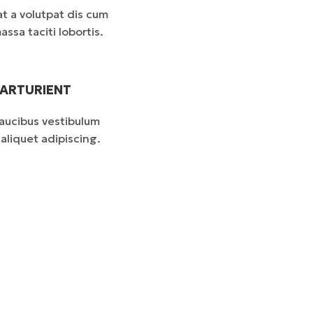
t a volutpat dis cum
assa taciti lobortis.
PARTURIENT
faucibus vestibulum
aliquet adipiscing.