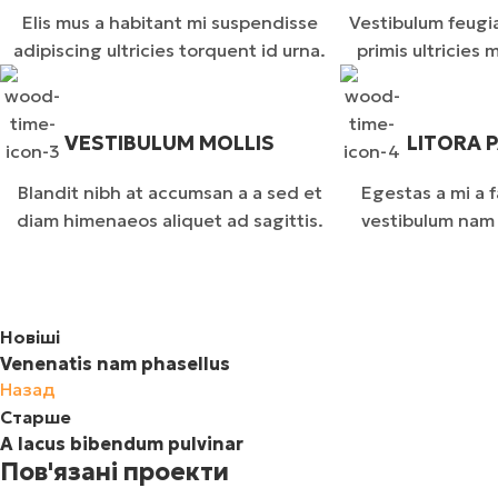
Elis mus a habitant mi suspendisse
Vestibulum feugia
adipiscing ultricies torquent id urna.
primis ultricies m
VESTIBULUM MOLLIS
LITORA 
Blandit nibh at accumsan a a sed et
Egestas a mi a 
diam himenaeos aliquet ad sagittis.
vestibulum nam 
Новіші
Venenatis nam phasellus
Назад
Старше
A lacus bibendum pulvinar
Пов'язані проекти