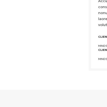
Accu
cons
nonu
laor
volu
CLIE
MIND
CLIE
MIND