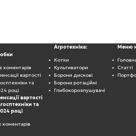
Агротехніка:
Меню н
робки
Котки
Головн
є коментарів
Культиватори
Статті
Борони дискові
Портфо
Борони ротаційні
Глибокорозпушувачі
нсації вартості
ьгосптехніки та
024 році
 коментарів