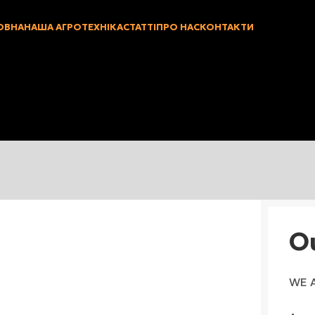
ОВНА
НАША АГРОТЕХНІКА
СТАТТІ
ПРО НАС
КОНТАКТИ
O
WE 