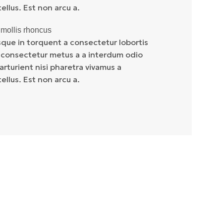
llus. Est non arcu a.
s mollis rhoncus
sque in torquent a consectetur lobortis
 consectetur metus a a interdum odio
parturient nisi pharetra vivamus a
llus. Est non arcu a.