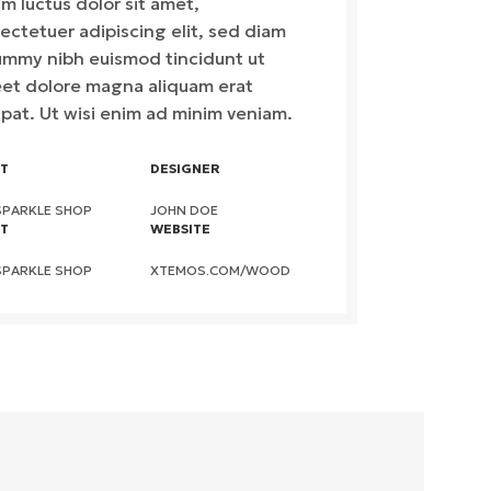
m luctus dolor sit amet,
ectetuer adipiscing elit, sed diam
mmy nibh euismod tincidunt ut
eet dolore magna aliquam erat
tpat. Ut wisi enim ad minim veniam.
NT
DESIGNER
SPARKLE SHOP
JOHN DOE
NT
WEBSITE
SPARKLE SHOP
XTEMOS.COM/WOOD