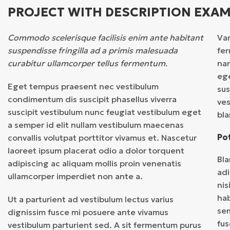
PROJECT WITH DESCRIPTION EXA
Commodo scelerisque facilisis enim ante habitant
Var
suspendisse fringilla ad a primis malesuada
fer
curabitur ullamcorper tellus fermentum.
nam
ege
Eget tempus praesent nec vestibulum
su
condimentum dis suscipit phasellus viverra
ves
suscipit vestibulum nunc feugiat vestibulum eget
bla
a semper id elit nullam vestibulum maecenas
Po
convallis volutpat porttitor vivamus et. Nascetur
laoreet ipsum placerat odio a dolor torquent
Bla
adipiscing ac aliquam mollis proin venenatis
adi
ullamcorper imperdiet non ante a.
nis
hab
Ut a parturient ad vestibulum lectus varius
sem
dignissim fusce mi posuere ante vivamus
fus
vestibulum parturient sed. A sit fermentum purus