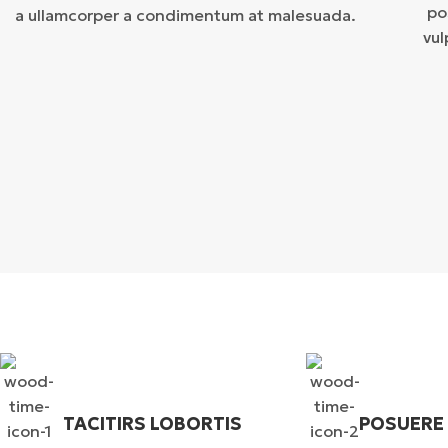
pos
a ullamcorper a condimentum at malesuada.
vul
TACITIRS LOBORTIS
POSUERE