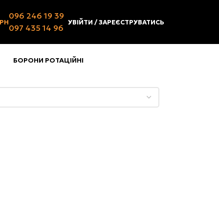
096 246 19 39
ГРН
УВІЙТИ / ЗАРЕЄСТРУВАТИСЬ
097 435 14 96
Головна
Товар Вага, кг
6210
БОРОНИ РОТАЦІЙНІ