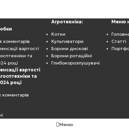
Агротехніка:
Меню н
робки
Котки
Головн
є коментарів
Культиватори
Статті
Борони дискові
Портфо
Борони ротаційні
Глибокорозпушувачі
нсації вартості
ьгосптехніки та
024 році
 коментарів
ні
Меню