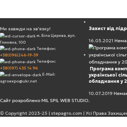
Захист від під
Ми завжди на зв'язку!
м. Біла Церква, вул.
16.03.2021
Нема
Глиняна, 100
Телефон:
+38(096)246-19-39
Телефон:
+38(097) 435 14 96
Програма компе
E-Mail:
української сіл
обладнання у 2
agroexpo@ukr.net
10.07.2019
Немає
Сайт розроблено MIL SPIL WEB STUDIO.
© Copyright 2023-25 | stepagro.com | Усі Права Захище