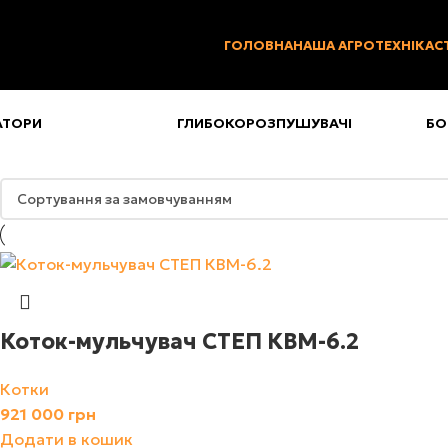
0
ГОЛОВНА
НАША АГРОТЕХНІКА
С
АТОРИ
ГЛИБОКОРОЗПУШУВАЧІ
БО
Коток-мульчувач СТЕП КВМ-6.2
Котки
921 000
грн
Додати в кошик